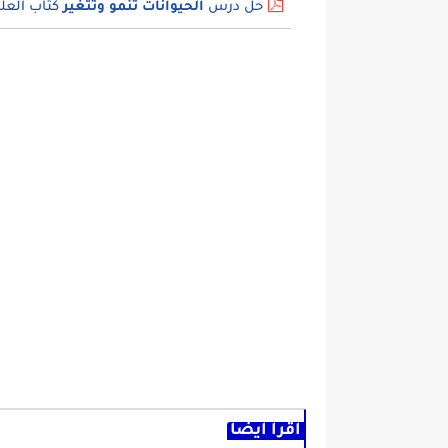
حل درس
الحيوانات تنمو وتتغير
كتاب العل
اقرأ أيضا